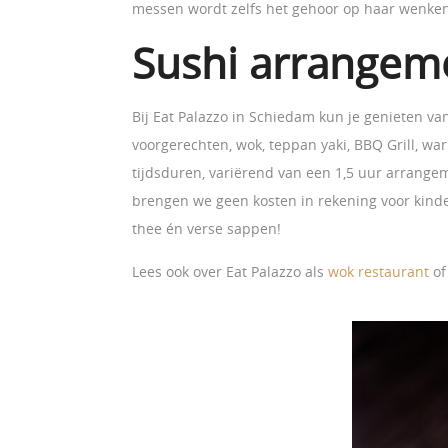
messen wordt zelfs het gehoor op haar wenken 
Sushi arrangem
Bij Eat Palazzo in Schiedam kun je genieten va
voorgerechten, wok, teppan yaki, BBQ Grill, war
tijdsduren, variërend van een 1,5 uur arrang
brengen we geen kosten in rekening voor kindere
thee én verse sappen!
Lees ook over Eat Palazzo als
wok restaurant
o