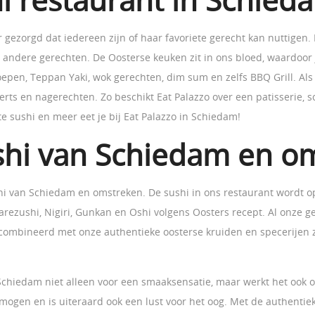
i restaurant in Schied
gezorgd dat iedereen zijn of haar favoriete gerecht kan nuttigen. 
 andere gerechten. De Oosterse keuken zit in ons bloed, waardoor j
epen, Teppan Yaki, wok gerechten, dim sum en zelfs BBQ Grill. Als k
ts en nagerechten. Zo beschikt Eat Palazzo over een patisserie, sch
te sushi en meer eet je bij Eat Palazzo in Schiedam!
shi van Schiedam en o
sushi van Schiedam en omstreken. De sushi in ons restaurant wordt o
Narezushi, Nigiri, Gunkan en Oshi volgens Oosters recept. Al onze
gecombineerd met onze authentieke oosterse kruiden en specerijen z
 Schiedam niet alleen voor een smaaksensatie, maar werkt het ook o
mogen en is uiteraard ook een lust voor het oog. Met de authenti