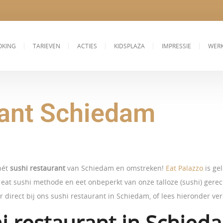
OKING
TARIEVEN
ACTIES
KIDSPLAZA
IMPRESSIE
WERK
rant Schiedam
hét
sushi restaurant
van Schiedam en omstreken!
Eat Palazzo
is ge
eat sushi methode en eet onbeperkt van onze talloze (sushi) gerech
er direct bij ons sushi restaurant in Schiedam, of lees hieronder ve