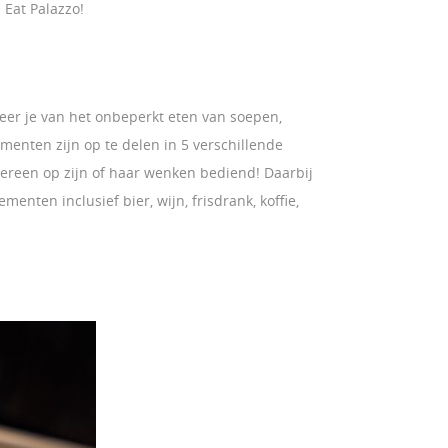
 Eat Palazzo!
teer je van het onbeperkt eten van soepen,
ementen zijn op te delen in 5 verschillende
ereen op zijn of haar wenken bediend! Daarbij
enten inclusief bier, wijn, frisdrank, koffie,