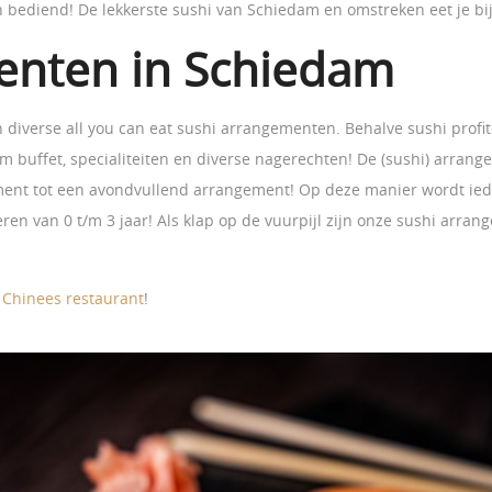
bediend! De lekkerste sushi van Schiedam en omstreken eet je bij
enten in Schiedam
n diverse all you can eat sushi arrangementen. Behalve sushi profi
m buffet, specialiteiten en diverse nagerechten! De (sushi) arrang
ement tot een avondvullend arrangement! Op deze manier wordt ied
n van 0 t/m 3 jaar! Als klap op de vuurpijl zijn onze sushi arrangem
f
Chinees restaurant
!